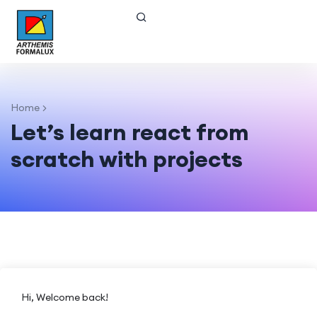
Home
Let’s learn react from
scratch with projects
Hi, Welcome back!