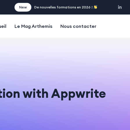
New
De nouvelles formations en 2026 !
eil
Le Mag Arthemis
Nous contacter
tion with Appwrite